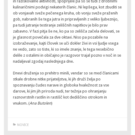
in raziskovalne aktivnosti, spoprijele pa so se tudi z drobnimi
kulinaričnimi podvigi nekaterih članic. Ni lepšega, kot zbuditi se
ob vonjavah sveže pečenega kruha, ob vonju sveže praženih
gob, nabranih še tega jutra in pripravljenih z veliko ljubeznijo,
pa tudi jutranje testiranje zeliščnih napitkov je bilo prav
zabavno. V fazi pitja še ne, ko pa so zelišča začela delovati, se
je glasnost povečala za dve oktavi. Niso pa pozabile na
izobraževanje, kajti človek se uči dokler živi in vsi ljudje vsega
ne vedo, zato so tiste, ki so imele znanje, le tega nesebično
delile z ostalimi in običajno je razgovor trajal pozno v noč in se
nadaljeval zgodaj naslednjega dne.
Dnevi druženja so prehitro minili, vendar so se med članicami
stkale drobne nitke prijateljstva, ki jih druži želja po
spoznavanju čudes narave in globoka hvaležnost za vse
darove, ki jim jih priroda nudi, ter težnja po ohranjanju
raznovrstnih rastlin in rastišč kot dediščino otrokom in
vnukom. (
Ana Butolen
)
NOVICE