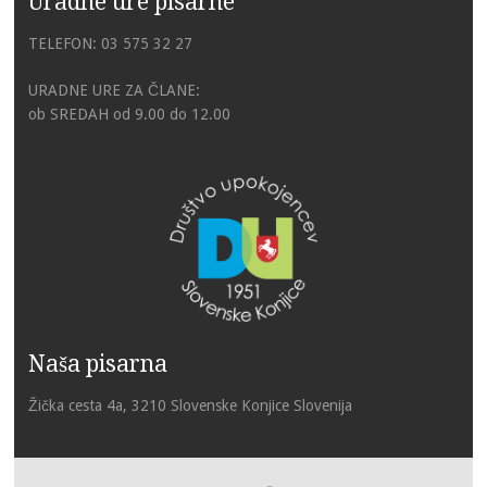
Uradne ure pisarne
TELEFON: 03 575 32 27
URADNE URE ZA ČLANE:
ob SREDAH od 9.00 do 12.00
Naša pisarna
Žička cesta 4a, 3210 Slovenske Konjice Slovenija