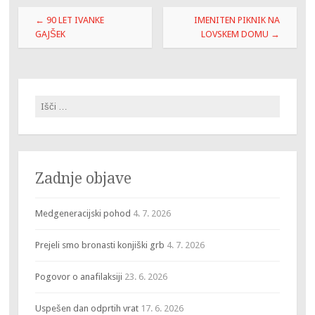
Post
←
90 LET IVANKE
IMENITEN PIKNIK NA
navigation
GAJŠEK
LOVSKEM DOMU
→
Išči:
Zadnje objave
Medgeneracijski pohod
4. 7. 2026
Prejeli smo bronasti konjiški grb
4. 7. 2026
Pogovor o anafilaksiji
23. 6. 2026
Uspešen dan odprtih vrat
17. 6. 2026