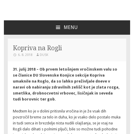
DU Slovenske Konjice
Za bogato ustvarjalno življenje
MENU
SKIP
TO
CONTENT
Kopriva na Rogli
6. 8. 2018
DUSK
31. julij 2018 – Ob prvem letošnjem vročinskem valu so
se članice DU Slovenske Konjice sekcije Kopriva
umaknile na Roglo, da so lahko preživljale dneve v
naravi ob nabiranju zdravilnih zelišč kot je zlata rozga,
smetlika, drobnocvetni vrbovec, lisičnjak in seveda
tudi borovnic ter gob.
Medtem ko je v dolini pritisnila vročina in je že vsak dih
povzročil breme za telo in duha, ko je vsako delo postalo muka
in tudi senca in brezdelje nista nudili olajšanja, se je vsaj na
Rogli dalo dihati s polnimi pljuči, bile so možne tudi pohodne