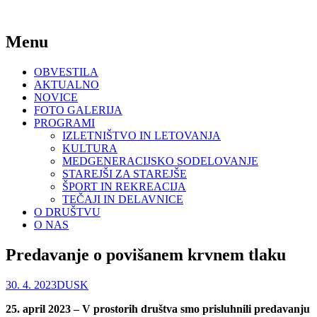
Za bogato ustvarjalno življenje
Menu
DU Slovenske Konjice
Skip
OBVESTILA
to
AKTUALNO
content
NOVICE
FOTO GALERIJA
PROGRAMI
IZLETNIŠTVO IN LETOVANJA
KULTURA
MEDGENERACIJSKO SODELOVANJE
STAREJŠI ZA STAREJŠE
ŠPORT IN REKREACIJA
TEČAJI IN DELAVNICE
O DRUŠTVU
O NAS
Predavanje o povišanem krvnem tlaku
30. 4. 2023
DUSK
25. april 2023 – V prostorih društva smo prisluhnili predavanju