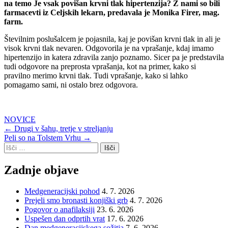
na temo Je vsak povišan krvni tlak hipertenzija? Z nami so bili
farmacevti iz Celjskih lekarn, predavala je Monika Firer, mag.
farm.
Številnim poslušalcem je pojasnila, kaj je povišan krvni tlak in ali je
visok krvni tlak nevaren. Odgovorila je na vprašanje, kdaj imamo
hipertenzijo in katera zdravila zanjo poznamo. Sicer pa je predstavila
tudi odgovore na preprosta vprašanja, kot na primer, kako si
pravilno merimo krvni tlak. Tudi vprašanje, kako si lahko
pomagamo sami, ni ostalo brez odgovora.
NOVICE
Post
←
Drugi v šahu, tretje v streljanju
Peli so na Tolstem Vrhu
→
navigation
Išči:
Zadnje objave
Medgeneracijski pohod
4. 7. 2026
Prejeli smo bronasti konjiški grb
4. 7. 2026
Pogovor o anafilaksiji
23. 6. 2026
Uspešen dan odprtih vrat
17. 6. 2026
Dan medgeneracijskega sožitja
7. 6. 2026