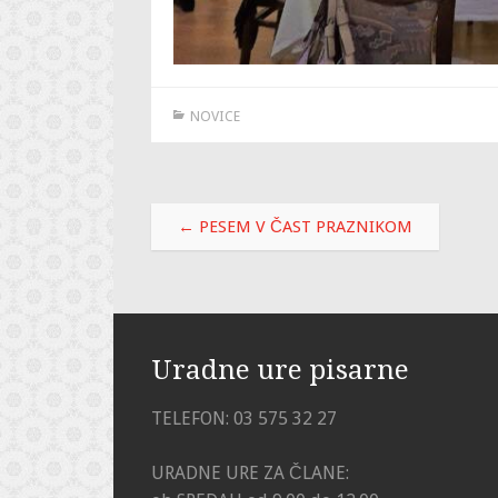
NOVICE
Post
←
PESEM V ČAST PRAZNIKOM
navigation
Uradne ure pisarne
TELEFON: 03 575 32 27
URADNE URE ZA ČLANE: