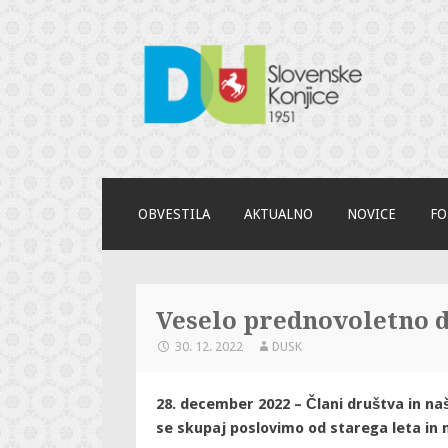
DU Slovenske K
Za bogato ustvarjalno življenje
SKIP
OBVESTILA
AKTUALNO
NOVICE
FO
TO
CONTENT
Veselo prednovoletno 
30. 12. 2022
DUSK
28. december 2022 – Člani društva in naši
se skupaj poslovimo od starega leta in