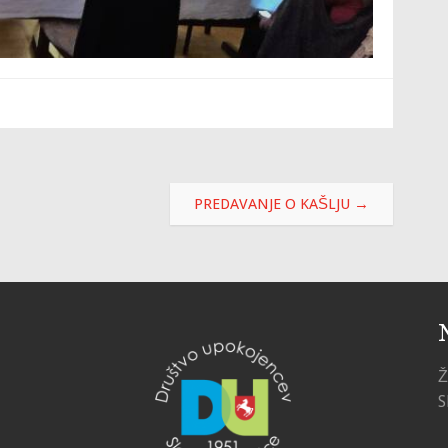
PREDAVANJE O KAŠLJU
→
Ž
S