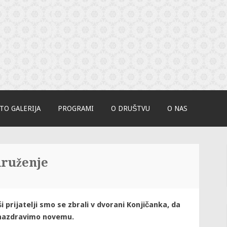
onjice
TO GALERIJA
PROGRAMI
O DRUŠTVU
O NAS
druženje
 prijatelji smo se zbrali v dvorani Konjičanka, da
 nazdravimo novemu.