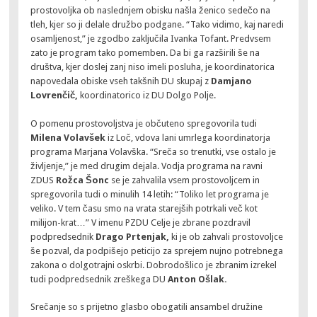
prostovoljka ob naslednjem obisku našla ženico sedečo na
tleh, kjer so ji delale družbo podgane. “Tako vidimo, kaj naredi
osamljenost,” je zgodbo zaključila Ivanka Tofant. Predvsem
zato je program tako pomemben. Da bi ga razširili še na
društva, kjer doslej zanj niso imeli posluha, je koordinatorica
napovedala obiske vseh takšnih DU skupaj z
Damjano
Lovrenčič,
koordinatorico iz DU Dolgo Polje.
O pomenu prostovoljstva je občuteno spregovorila tudi
Milena Volavšek
iz Loč, vdova lani umrlega koordinatorja
programa Marjana Volavška. “Sreča so trenutki, vse ostalo je
življenje,” je med drugim dejala. Vodja programa na ravni
ZDUS
Rožca Šonc
se je zahvalila vsem prostovoljcem in
spregovorila tudi o minulih 14 letih: “Toliko let programa je
veliko. V tem času smo na vrata starejših potrkali več kot
milijon-krat…” V imenu PZDU Celje je zbrane pozdravil
podpredsednik
Drago Prtenjak,
ki je ob zahvali prostovoljce
še pozval, da podpišejo peticijo za sprejem nujno potrebnega
zakona o dolgotrajni oskrbi. Dobrodošlico je zbranim izrekel
tudi podpredsednik zreškega DU
Anton Ošlak.
Srečanje so s prijetno glasbo obogatili ansambel družine