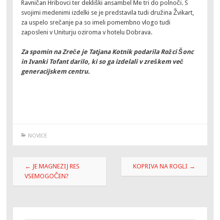
Ravničan Hribovci ter dekliški ansambel Me tri do polnoči. S
svojimi medenimi izdelki se je predstavila tudi družina Žvikart,
za uspelo srečanje pa so imeli pomembno vlogo tudi
zaposleni v Uniturju oziroma v hotelu Dobrava.
Za spomin na Zreče je Tatjana Kotnik podarila Rožci Šonc
in Ivanki Tofant darilo, ki so ga izdelali v zreškem več
generacijskem centru.
NOVICE
Post
←
JE MAGNEZIJ RES
KOPRIVA NA ROGLI
→
navigation
VSEMOGOČEN?