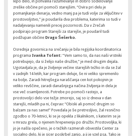
lepo delo, in pohvalila razumevanje in dobro sodelovanje
zreške občine pri pomoči starejšim. “Ovira pri delu je
pomanjkanje denarja, vedno manj pa je tudi volje za vključitev v
prostovoljstvo,” je poudarila dva problema, katerima so tudi v
nadaljevanju namenili precej pozornosti. Da v Zrečah
podpirajo program Starejši za starejše, je poudaril tudi
podžupan občine
Drago Šešerko.
Osrednja govornica na srečanju je bila regijska koordinatorica
programa
Ivanka Tofant:
“Vem samo to, da nas naši vrstniki
potrebujejo, da si želijo naše družbe,” je med drugim dejala.
Ugotavljala je, da je življenje večine starejših težko in da se žal
v zadnjih 14 letih, kar program deluje, še ni veliko spremenilo
na bolje. Zaradi hitrejšega naraščanja cen kot pokojnin je
veliko revščine, zaradi današnjega načina življenja in dela je
vse več osamljenosti. Potrebe po pomoči rastejo, a
prostovoljci delo vse težje zmorejo, saj so iz dneva v dan
starejši, mladih pa ni, čeprav: “Obiski ali pomoč drugim so
balzam za nas same!” Povedala je še pretresljivo, žal resnično
zgodbo o 70-letnici, ki se je opekla z likalnikom, s katerim se je
v mrazu grela, o njenem hrepenenju po družbi. Prostovoljka, ki
jo je našla opečeno, je o težkih razmerah obvestila Center za
socialno delo, ki je sicer poskrbel zanjo, a ji je vzel psa. Tako je