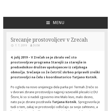
DU Slovenske Konjice
Za bogato ustvarjalno življenje
MENU
SKIP
TO
CONTENT
Srečanje prostovoljcev v Zrečah
7. 7. 2019
DUSK
4. julij 2019 – V Zrečah se je zbralo več sto
prostovoljcev programa Starejši za starejše in
predsednikov društev upokojencev iz celjskega
območja. Srečanje so že četrtič skrbno pripravili zreški
prostovoljci na čelu s koordinatorico Tatjano Kotnik.
Po ogledu na novo urejenega dela parka pri Termah Zreče so
v dvorani zbrane prostovoljce najprej razveselili plesalci iz DU
Štore, ki so si nadeli zgovorno ime Malo levo, malo desno,
nato pa je zbrane pozdravila
Tatjana Kotnik.
Spregovorila je
tudi o tem, zakaj se prostovoljci odločajo za svoje zahtevno, a