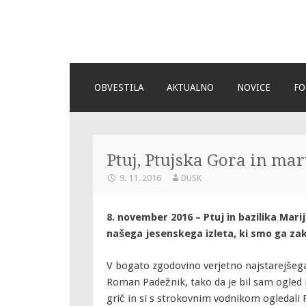
DU Slovenske K
Za bogato ustvarjalno življenje
SKIP
OBVESTILA
AKTUALNO
NOVICE
FO
TO
CONTENT
Ptuj, Ptujska Gora in ma
9. 11. 2016
DUSK
8. november 2016 – Ptuj in bazilika Marij
našega jesenskega izleta, ki smo ga zak
V bogato zgodovino verjetno najstarejšeg
Roman Padežnik, tako da je bil sam ogled P
grič in si s strokovnim vodnikom ogledali P