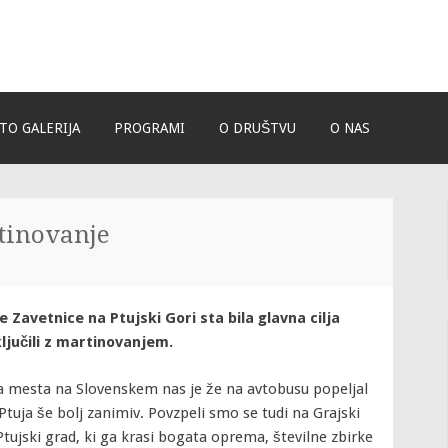
onjice
TO GALERIJA
PROGRAMI
O DRUŠTVU
O NAS
rtinovanje
e Zavetnice na Ptujski Gori sta bila glavna cilja
ljučili z martinovanjem.
a mesta na Slovenskem nas je že na avtobusu popeljal
tuja še bolj zanimiv. Povzpeli smo se tudi na Grajski
tujski grad, ki ga krasi bogata oprema, številne zbirke