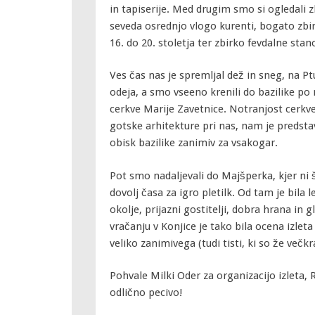
in tapiserije. Med drugim smo si ogledali 
seveda osrednjo vlogo kurenti, bogato zbirk
16. do 20. stoletja ter zbirko fevdalne stan
Ves čas nas je spremljal dež in sneg, na Pt
odeja, a smo vseeno krenili do bazilike po r
cerkve Marije Zavetnice. Notranjost cerkve
gotske arhitekture pri nas, nam je predstav
obisk bazilike zanimiv za vsakogar.
Pot smo nadaljevali do Majšperka, kjer ni š
dovolj časa za igro pletilk. Od tam je bila 
okolje, prijazni gostitelji, dobra hrana in 
vračanju v Konjice je tako bila ocena izleta
veliko zanimivega (tudi tisti, ki so že večkra
Pohvale Milki Oder za organizacijo izleta,
odlično pecivo!