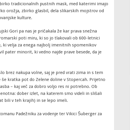
zbirko tradicionalnih pustnih mask, med katerimi imajo
o orožja, zbirko glasbil, dela slikarskih mojstrov od
ovanjske kulture.
ujski Gori pa nas je pričakala že kar prava snežna
omarski poti miru, ki so jo tlakovali ob 600-letnici
, ki velja za enega najbolj imenitnih spomenikov
il pater minorit, ki vedno najde prave besede, da je
lo brez nakupa volne, saj je pred vrati zima in s tem
le še kratka pot do Zelene doline v Stopercah. Prijetno
glasba – kaj več za dobro voljo res ni potrebno. Ob
 enotna: dober izlet, na katerem smo videli in slišali
t bili v teh krajih) in se lepo imeli.
 Romanu Padežniku za vodenje ter Vikici Šuberger za