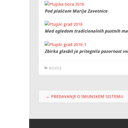
Pod plaščem Marije Zavetnice
Med ogledom tradicionalnih pustnih ma
Zbirka glasbil je pritegnila pozornost vs
NOVICE
Post
←
PREDAVANJE O IMUNSKEM SISTEMU
navigation