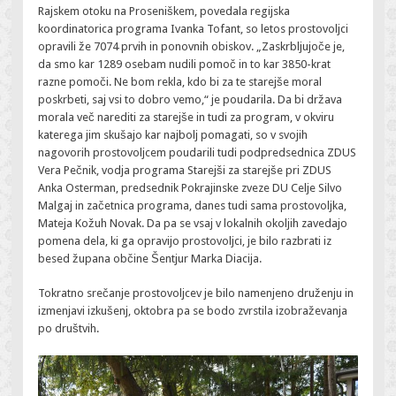
Rajskem otoku na Proseniškem, povedala regijska
koordinatorica programa Ivanka Tofant, so letos prostovoljci
opravili že 7074 prvih in ponovnih obiskov. „Zaskrbljujoče je,
da smo kar 1289 osebam nudili pomoč in to kar 3850-krat
razne pomoči. Ne bom rekla, kdo bi za te starejše moral
poskrbeti, saj vsi to dobro vemo,“ je poudarila. Da bi država
morala več narediti za starejše in tudi za program, v okviru
katerega jim skušajo kar najbolj pomagati, so v svojih
nagovorih prostovoljcem poudarili tudi podpredsednica ZDUS
Vera Pečnik, vodja programa Starejši za starejše pri ZDUS
Anka Osterman, predsednik Pokrajinske zveze DU Celje Silvo
Malgaj in začetnica programa, danes tudi sama prostovoljka,
Mateja Kožuh Novak. Da pa se vsaj v lokalnih okoljih zavedajo
pomena dela, ki ga opravijo prostovoljci, je bilo razbrati iz
besed župana občine Šentjur Marka Diacija.
Tokratno srečanje prostovoljcev je bilo namenjeno druženju in
izmenjavi izkušenj, oktobra pa se bodo zvrstila izobraževanja
po društvih.