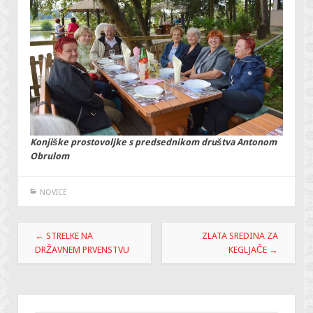
Konjiške prostovoljke s predsednikom društva Antonom
Obrulom
NOVICE
Post
←
STRELKE NA
ZLATA SREDINA ZA
navigation
DRŽAVNEM PRVENSTVU
KEGLJAČE
→