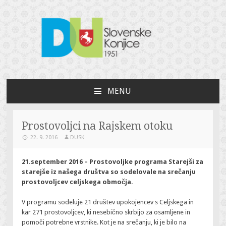
DU Slovenske Konjice
Za bogato ustvarjalno življenje
MENU
SKIP
TO
CONTENT
Prostovoljci na Rajskem otoku
22. 9. 2016
DUSK
21.september 2016 – Prostovoljke programa Starejši za
starejše iz našega društva so sodelovale na srečanju
prostovoljcev celjskega območja.
V programu sodeluje 21 društev upokojencev s Celjskega in
kar 271 prostovoljcev, ki nesebično skrbijo za osamljene in
pomoči potrebne vrstnike. Kot je na srečanju, ki je bilo na