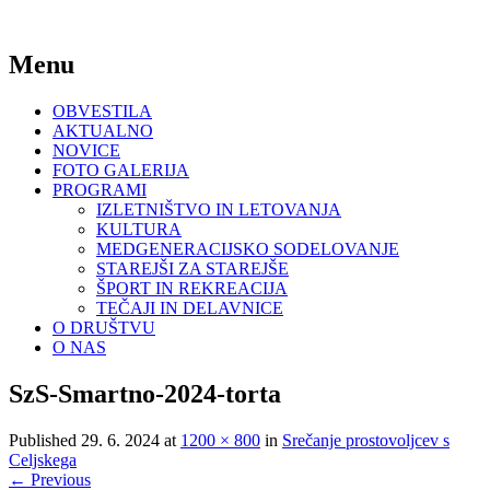
Za bogato ustvarjalno življenje
Menu
DU Slovenske Konjice
Skip
OBVESTILA
to
AKTUALNO
content
NOVICE
FOTO GALERIJA
PROGRAMI
IZLETNIŠTVO IN LETOVANJA
KULTURA
MEDGENERACIJSKO SODELOVANJE
STAREJŠI ZA STAREJŠE
ŠPORT IN REKREACIJA
TEČAJI IN DELAVNICE
O DRUŠTVU
O NAS
SzS-Smartno-2024-torta
Published
29. 6. 2024
at
1200 × 800
in
Srečanje prostovoljcev s
Celjskega
←
Previous