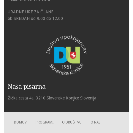
URADNE URE ZA ČLANE:
ob SREDAH od 9.00 do 12.00
Naša pisarna
Žička cesta 4a, 3210 Slovenske Konjice Slovenija
DOMOV
PROGRAMI
O DRUŠTVU
O NAS