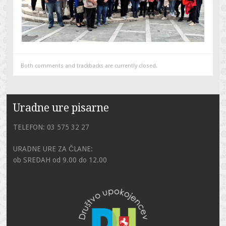
Both comments and trackbacks are currently closed.
Uradne ure pisarne
TELEFON: 03 575 32 27
URADNE URE ZA ČLANE:
ob SREDAH od 9.00 do 12.00