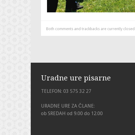
Both comments and trackbacks are currently closed
Uradne ure pisarne
TELEFON: 03 575 32 27
URADNE URE ZA ČLANE:
ob SREDAH od 9.00 do 12.00