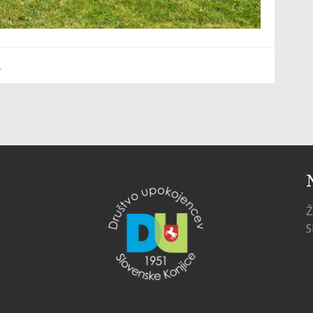
.
Ž
S